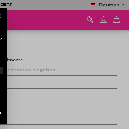
Deutsch
IZIERT
r
.
Nachname*
r